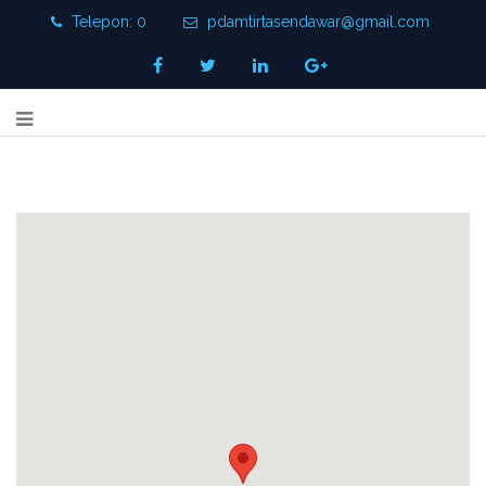
Telepon: 0
pdamtirtasendawar@gmail.com